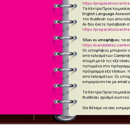
https://preparationcentr
Τα Κέντρα Προετοιμασία
English Language Assessm
την διάθεση των αποτελ
Αν δεν έχετε πρόσβαση 
https://preparationcentr
Όλοι οι υποψήφιοι:
τα α
https://candidates.cambri
Οι υποψήφιοι μπορούν ν
αποτελεσμάτων Cambridg
στιγμή μετά τις εξετάσε
τυπωμένα στο πρόγραμμα 
πρόγραμμα εξετάσεων, π
αποτελεσμάτων. Οι υποψ
ενημερώνονται με email 
Τα Κέντρα Προετοιμασία
διαθέσει αριθμό κινητού
Θα θέλαμε να σας ενημε