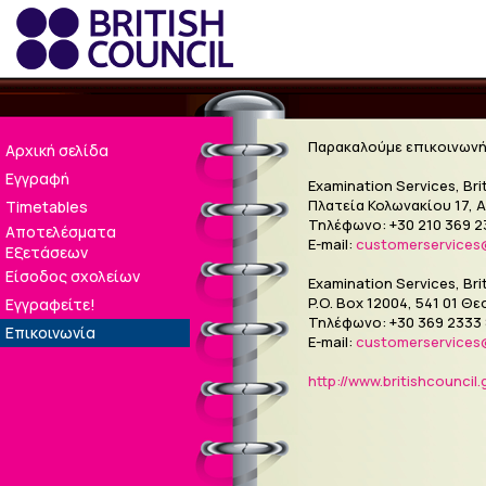
Παρακαλούμε επικοινωνήσ
Αρχική σελίδα
Εγγραφή
Examination Services, Bri
Πλατεία Κολωνακίου 17, Α
Timetables
Τηλέφωνο: +30 210 369 23
Αποτελέσματα
E-mail:
customerservices@
Εξετάσεων
Είσοδος σχολείων
Examination Services, Bri
P.O. Box 12004, 541 01 Θ
Εγγραφείτε!
Τηλέφωνο: +30 369 2333 & 
Επικοινωνία
E-mail:
customerservices@
http://www.britishcouncil.